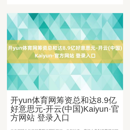
励的花式，急于科罚不良职守。另一方面，该行对本钱金的
开yun体育网筹资总和达8.9亿
好意思元-开云(中国)Kaiyun·官
方网站 登录入口