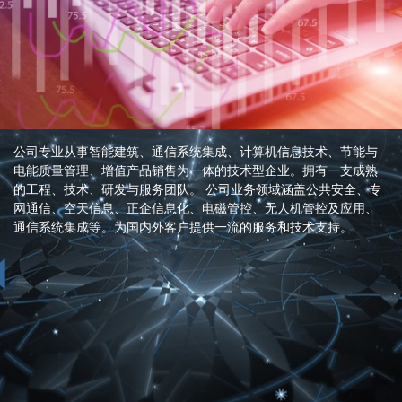
公司专业从事智能建筑、通信系统集成、计算机信息技术、节能与
电能质量管理、增值产品销售为一体的技术型企业。拥有一支成熟
的工程、技术、研发与服务团队。 公司业务领域涵盖公共安全、专
网通信、空天信息、正企信息化、电磁管控、无人机管控及应用、
通信系统集成等。为国内外客户提供一流的服务和技术支持。