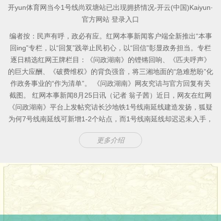
开yun体育网当今1号线尚双塘站已出现拥挤情况-开云(中国)Kaiyun·
官方网站 登录入口
编者按：民声有呼，政必有应。红网本事新闻客户端全新推出“本事
回ing”专栏，以“回复”践举止民初心，以“回信”彰显政务担当。专栏
逐日精选红网王牌栏目：《问政湖南》的铿锵回响、《匹夫呼声》
的巨大应酬、《破费维权》的背负强音，将三湘地面的“急难愁盼”化
作政务事业的“作为清单”。 《问政湖南》网友究诘与官方回复有关
截图。 红网本事新闻8月25日讯（记者 翁子茜）近日，网友在红网
《问政湖南》平台上发帖究诘长沙地铁1号线南延线建造发扬，狐疑
为何7号线南延线可新增1-2个站点，而1号线南延线却迟迟未入手，
更多介绍