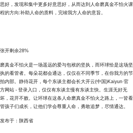
思好，发现和集中更多好意思好，从而达到人命磨真金不怕火课
程的方向:补助人命的质料，完竣我方人命的意旨。
张开剩余28%
磨真金不怕火是一场遥远的爱与包袱的坚执，而环球恰是这场坚
执的看管者。每朵花都会通达，仅仅在不同季节，在你我方的节
拍内部。静待花开，每个东谈主都会长大开云(中国)Kaiyun·官
方网站 - 登录入口，仅仅有东谈主慢有东谈主快。生涯无好无
坏，花开不败。让环球在这条人命磨真金不怕火之路上，一皆看
管孩子们成长，让他们学会尊重人命，勇敢追梦，尽情通达。
发布于：陕西省